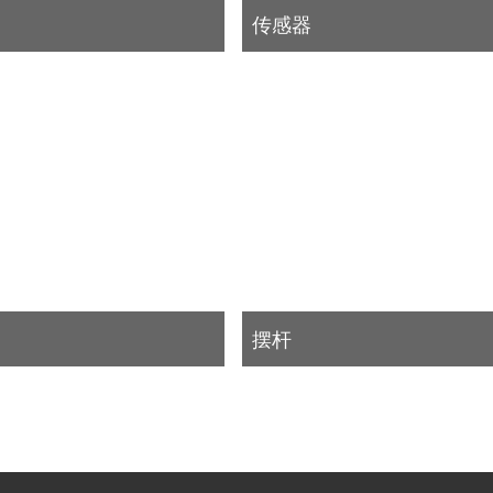
传感器
摆杆