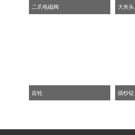
二爪电磁阀
大夹头
齿轮
插纱锭