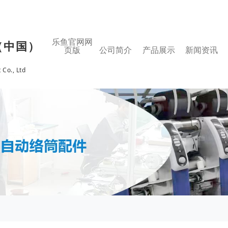
乐鱼官网网
（中国）
页版
公司简介
产品展示
新闻资讯
Co., Ltd