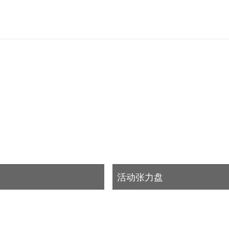
活动张力盘