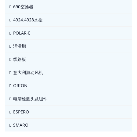
690空捻器
4924.4928水捻
POLAR-E
润滑脂
线路板
意大利游动风机
ORION
电清检测头及组件
ESPERO
SMARO