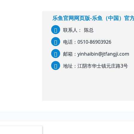
乐鱼官网网页版-乐鱼（中国）官
联系人：
陈总
电话：
0510-86903926
邮箱：
yinhaibin@jtfangji.com
地址：
江阴市华士镇元庄路3号