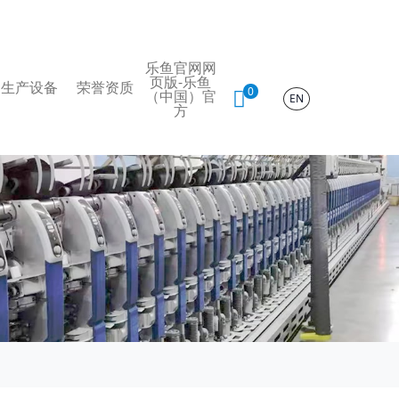
乐鱼官网网
页版-乐鱼
生产设备
荣誉资质
0
（中国）官
EN
方