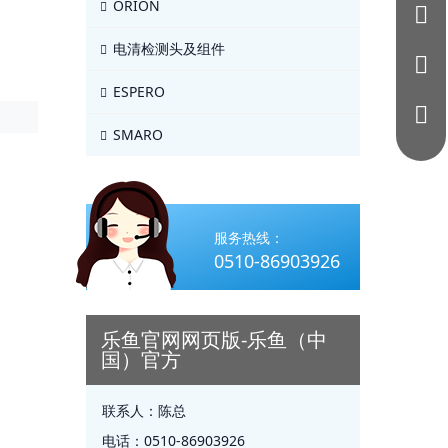
ORION
电清检测头及组件
ESPERO
SMARO
服务热线：
0510-86903926
乐鱼官网网页版-乐鱼（中
国）官方
联系人：
陈总
电话：
0510-86903926