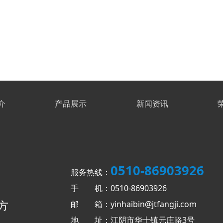
介
产品展示
新闻资讯
0510-86903926
服务热线：
手 机：0510-86903926
方
邮 箱：yinhaibin@jtfangji.com
地 址：江阴市华士镇元庄路3号