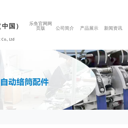
乐鱼官网网
（中国）
页版
公司简介
产品展示
新闻资讯
Co., Ltd