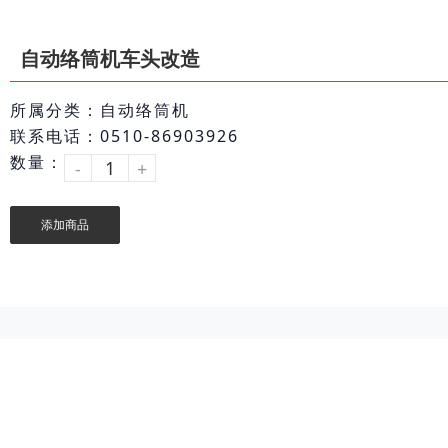
自动络筒机车头改造
所属分类：自动络筒机
联系电话：0510-86903926
数量：
-
+
添加商品