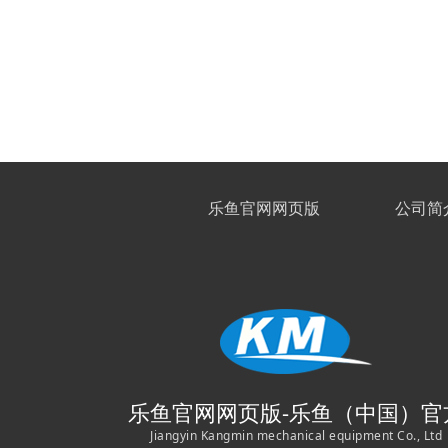
乐鱼官网网页版
公司简
乐鱼官网网页版-乐鱼（中国）官
Jiangyin Kangmin mechanical equipment Co., Ltd