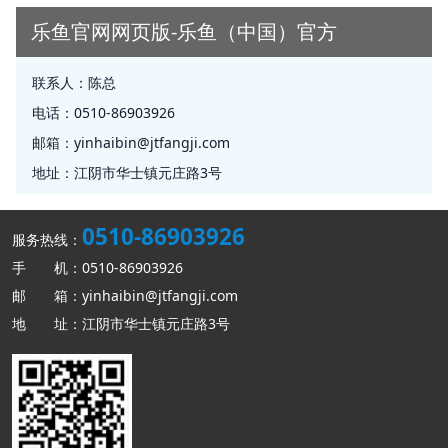
乐鱼官网网页版-乐鱼（中国）官方
联系人：
陈总
电话：
0510-86903926
邮箱：
yinhaibin@jtfangji.com
地址：
江阴市华士镇元庄路3号
0510-86903926
服务热线：
手 机：0510-86903926
邮 箱：yinhaibin@jtfangji.com
地 址：江阴市华士镇元庄路3号