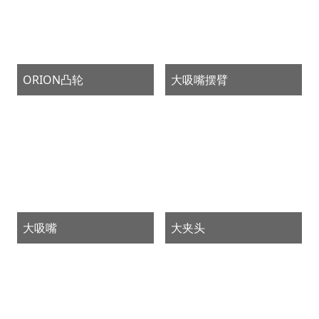
ORION凸轮
大吸嘴摆臂
大吸嘴
大夹头