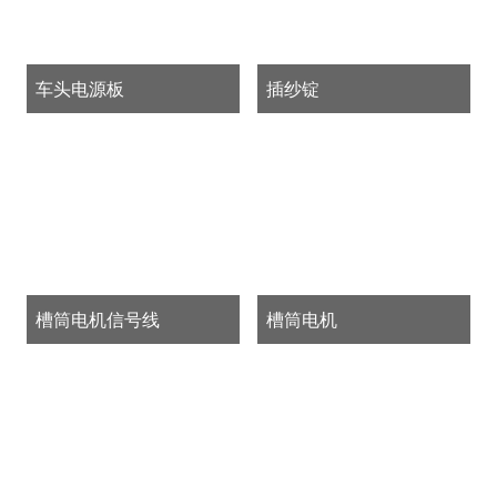
车头电源板
插纱锭
槽筒电机信号线
槽筒电机