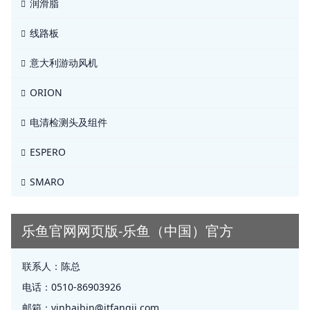
润滑脂
线路板
意大利游动风机
ORION
电清检测头及组件
ESPERO
SMARO
乐鱼官网网页版-乐鱼（中国）官方
联系人：
陈总
电话：
0510-86903926
邮箱：
yinhaibin@jtfangji.com