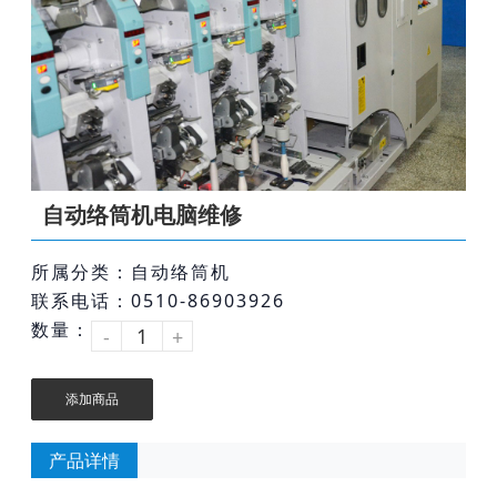
自动络筒机电脑维修
所属分类：自动络筒机
联系电话：0510-86903926
数量：
-
+
添加商品
产品详情