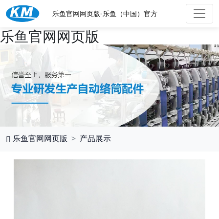
乐鱼官网网页版-乐鱼（中国）官方
乐鱼官网网页版
乐鱼官网网页版
产品展示