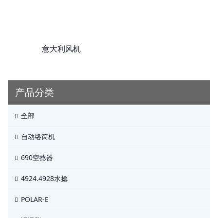
意大利风机
产品分类
全部
自动络筒机
690空捻器
4924.4928水捻
POLAR-E