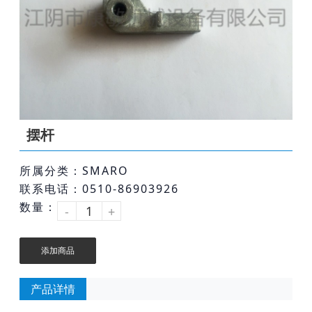
摆杆
所属分类：SMARO
联系电话：0510-86903926
数量：
-
+
添加商品
产品详情