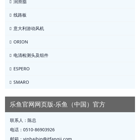
润滑脂
线路板
意大利游动风机
ORION
电清检测头及组件
ESPERO
SMARO
乐鱼官网网页版-乐鱼（中国）官方
联系人：
陈总
电话：
0510-86903926
邮箱：
yinhaibin@jtfangji.com