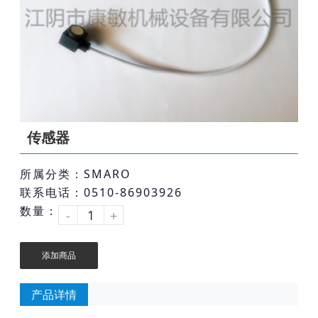
传感器
所属分类：SMARO
联系电话：0510-86903926
数量：
-
+
添加商品
产品详情