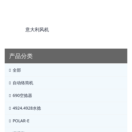
意大利风机
产品分类
全部
自动络筒机
690空捻器
4924.4928水捻
POLAR-E