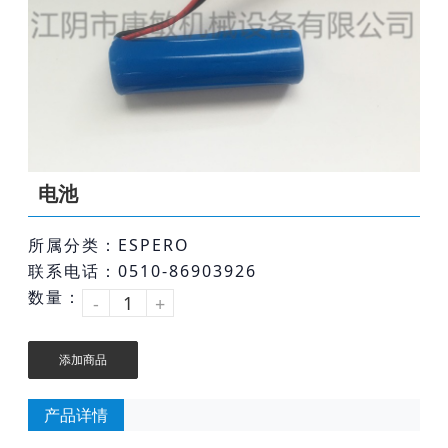
电池
所属分类：ESPERO
联系电话：0510-86903926
数量：
-
+
添加商品
产品详情