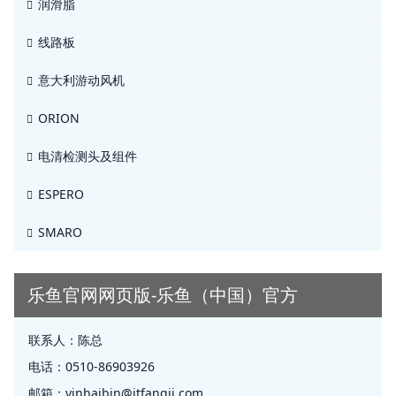
润滑脂
线路板
意大利游动风机
ORION
电清检测头及组件
ESPERO
SMARO
乐鱼官网网页版-乐鱼（中国）官方
联系人：
陈总
电话：
0510-86903926
邮箱：
yinhaibin@jtfangji.com