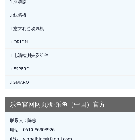
润滑脂
线路板
意大利游动风机
ORION
电清检测头及组件
ESPERO
SMARO
乐鱼官网网页版-乐鱼（中国）官方
联系人：
陈总
电话：
0510-86903926
邮箱：
yinhaibin@jtfangji.com