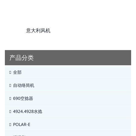
意大利风机
产品分类
全部
自动络筒机
690空捻器
4924.4928水捻
POLAR-E