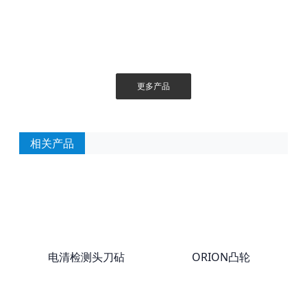
更多产品
相关产品
电清检测头刀砧
ORION凸轮