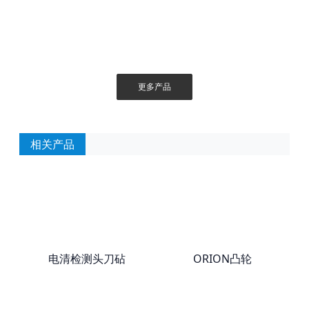
更多产品
相关产品
电清检测头刀砧
ORION凸轮