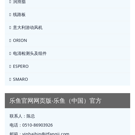
润滑脂
线路板
意大利游动风机
ORION
电清检测头及组件
ESPERO
SMARO
乐鱼官网网页版-乐鱼（中国）官方
联系人：
陈总
电话：
0510-86903926
邮箱：
yinhaibin@jtfangji.com