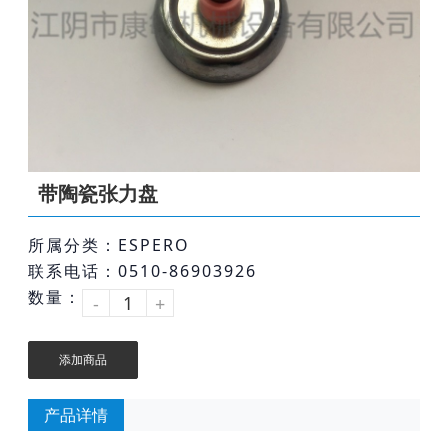
带陶瓷张力盘
所属分类：ESPERO
联系电话：0510-86903926
数量：
-
+
添加商品
产品详情