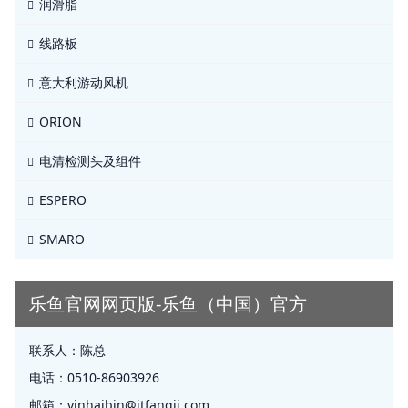
润滑脂
线路板
意大利游动风机
ORION
电清检测头及组件
ESPERO
SMARO
乐鱼官网网页版-乐鱼（中国）官方
联系人：
陈总
电话：
0510-86903926
邮箱：
yinhaibin@jtfangji.com