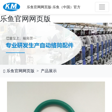
乐鱼官网网页版-乐鱼（中国）官方
乐鱼官网网页版
乐鱼官网网页版
产品展示