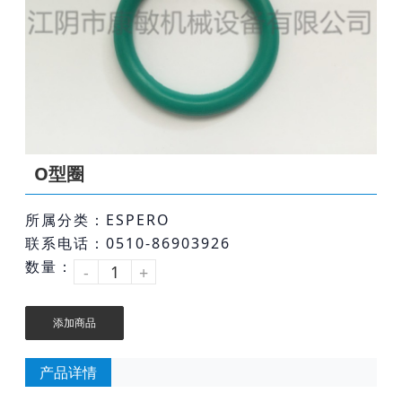
O型圈
所属分类：ESPERO
联系电话：0510-86903926
数量：
-
+
添加商品
产品详情