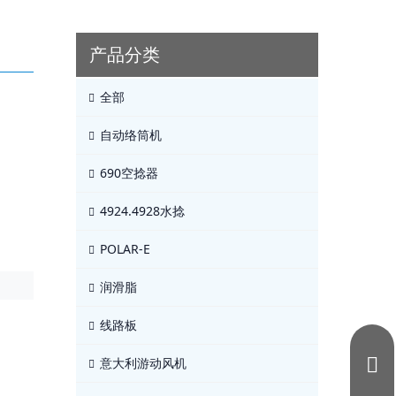
产品分类
全部
自动络筒机
690空捻器
4924.4928水捻
POLAR-E
润滑脂
线路板
意大利游动风机