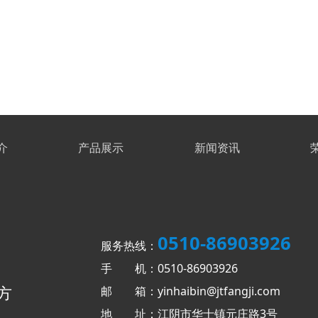
介
产品展示
新闻资讯
0510-86903926
服务热线：
手 机：0510-86903926
方
邮 箱：yinhaibin@jtfangji.com
地 址：江阴市华士镇元庄路3号